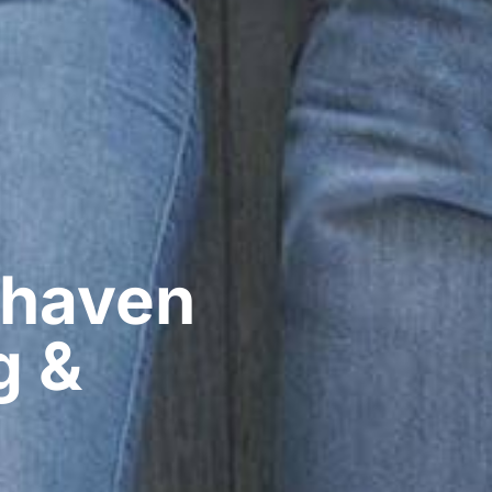
haven​
g &