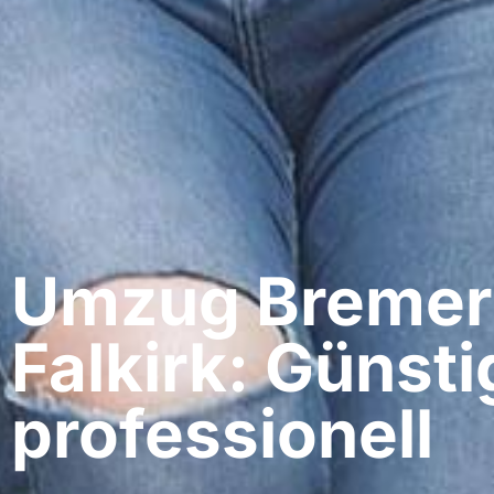
Umzug Bremer
Falkirk: Günsti
professionell​