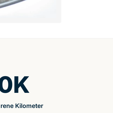
0
K
rene Kilometer