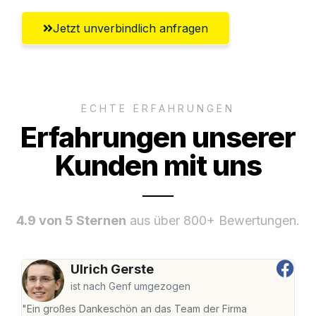
Jetzt unverbindlich anfragen
ECHTE ERFAHRUNGEN
Erfahrungen unserer
Kunden mit uns
4.9 von 5 Sternen
aus über 800+ Bewertungen.
Ulrich Gerste
ist nach Genf umgezogen
"Ein großes Dankeschön an das Team der Firma
"Di