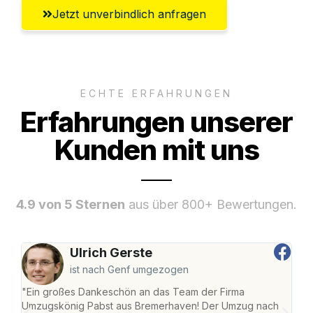
Jetzt unverbindlich anfragen
ECHTE ERFAHRUNGEN
Erfahrungen unserer
Kunden mit uns
4.9 von 5 Sternen
aus über 800+ Bewertungen.
Ulrich Gerste
ist nach Genf umgezogen
"Ein großes Dankeschön an das Team der Firma
"Di
Umzugskönig Pabst aus Bremerhaven! Der Umzug nach
war