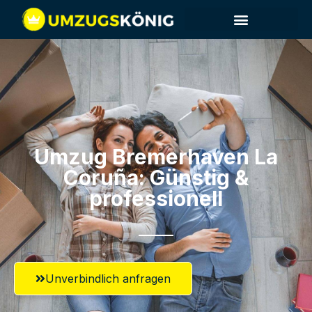
Umzug Bremerhaven​ La
Coruña: Günstig &
professionell​
Unverbindlich anfragen