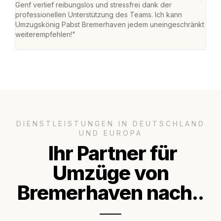
Genf verlief reibungslos und stressfrei dank der
Das 
professionellen Unterstützung des Teams. Ich kann
habe
Umzugskönig Pabst Bremerhaven jedem uneingeschränkt
an m
weiterempfehlen!"
groß
DIENSTLEISTUNGEN IN DEUTSCHLAND
UND EUROPA
Ihr Partner für
Umzüge von
Bremerhaven nach..